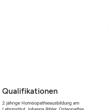
2
w
d
W
Qualifikationen
2 jährige Homöopathieausbildung am
Lehrinstitut Johanna Bihler, Osteopathie