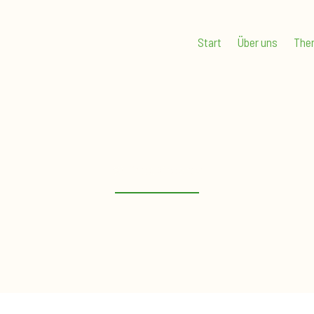
Start
Über uns
The
Wilfried Gröbner