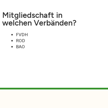
Mitgliedschaft in
welchen Verbänden?
FVDH
ROD
BAO
zung
Impressum
DSVGO
© Kompetenzzentrum Homöopathie | 2023