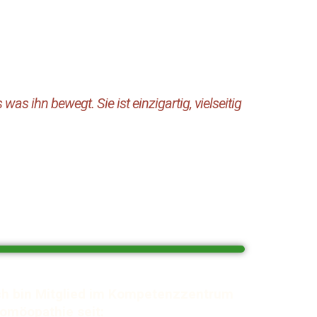
s ihn bewegt. Sie ist einzigartig, vielseitig
ch bin Mitglied im Kompetenzzentrum
omöopathie seit: