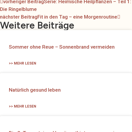
Zurück
Näch
vorheriger Beitrag
Serie: Heimische Heilpflanzen – Teil 1:
Die Ringelblume
nächster Beitrag
Fit in den Tag – eine Morgenroutine
Weitere Beiträge
Sommer ohne Reue – Sonnenbrand vermeiden
>> MEHR LESEN
Natürlich gesund leben
>> MEHR LESEN